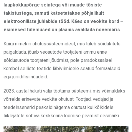
laupkokkupõrge seintega või muude tõsiste
takistustega, samuti katsetatakse põhjalikult
elektrooniliste juhiabide tööd. Käes on veokite kord –
esimesed tulemused on plaanis avaldada novembris.
Kuigi nimekiri ohutussüsteemidest, mis tuleb sõidukitele
paigaldada, jõuab veoautode tootjateni ammu enne
sõiduautode tootjateni jõudmist, pole paradoksaalsel
kombel selliste testide läbiviimisele seatud formaalseid
ega juriidilisi nõudeid.
2023. aastal hakati välja töötama süsteemi, mis võimaldaks
võrrelda erinevate veokite ohutust. Tootjad, vedajad ja
teedeinsenerid peaksid nägema ohutust kui kõikidele
liiklejatele sobiva keskkonna loomise peamist eesmärki.