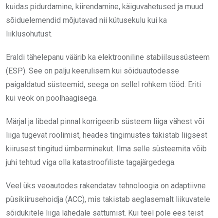
kuidas pidurdamine, kiirendamine, käiguvahetused ja muud
sõiduelemendid mõjutavad nii kütusekulu kui ka
liiklusohutust.
Eraldi tähelepanu väärib ka elektrooniline stabiilsussüsteem
(ESP). See on palju keerulisem kui sõiduautodesse
paigaldatud süsteemid, seega on sellel rohkem tööd. Eriti
kui veok on poolhaagisega.
Märjal ja libedal pinnal korrigeerib süsteem liiga vähest või
liiga tugevat roolimist, heades tingimustes takistab liigsest
kiirusest tingitud ümberminekut. Ilma selle süsteemita võib
juhi tehtud viga olla katastroofiliste tagajärgedega.
Veel üks veoautodes rakendatav tehnoloogia on adaptiivne
püsikiirusehoidja (ACC), mis takistab aeglasemalt liikuvatele
sõidukitele liiga lähedale sattumist. Kui teel pole ees teist