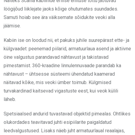
Näiteks Scania kabiinide erilise ehituse tõttu jaotuvad
löögijõud liiklejate jaoks kõige ohutumates suundades.
Samuti hoiab see ära väiksemate sõidukite veoki alla
jäämise.
Kabiin ise on loodud nii, et pakuks juhile suurepärast ette- ja
külgvaadet: peenemad piilarid, armatuurlaua asend ja aktiivne
öine valgustus parandavad nähtavust ja takistavad
pimestamist. 360-kraadine linnulennuvaade parandab ka
nähtavust – ühtsesse süsteemi ühendatud kaamerad
näitavad kõike, mis veoki ümber toimub. Külgmised
turvakardinad kaitsevad vigastuste eest, kui veok külili
läheb.
Spetsiaalsed andurid tuvastavad objektid pimealas. Ohtlikes
olukordades teavitavad juhti esipiilarite paigaldatud
leedvalgustused. Lisaks näeb juht armatuurlaual reaalajas,