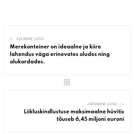
via
Email
EELMINE LUGU
Merekonteiner on ideaalne ja kiire
lahendus väga erinevates oludes ning
olukordades.
JÄRGMINE LUGU
Liikluskindlustuse maksimaalne hüvitis
tõuseb 6,45 miljoni euroni