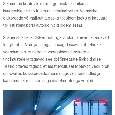
Sekundeid kestev kokkupõrge peaks kinnitama
kuudepikkuse töö tulemusi simulaatorites. Võimalike
olukordade võimalikult täpseks taasloomiseks ei kasutata
takistustena päris autosid, vaid pigem seinu.
Scania elektri- ja CNG-mootoriga veokid läbivad täiendavad
löögitestid. Akud ja surugaasipaagid saavad otselööke
veendumaks, et need on vastupidavad rasketele
tingimustele ja tagavad seeläbi õnnetuste ärahoidmise.
Testid aitavad tagada, et taastuvkütusel töötavad veokid on
erinevates keskkondades sama tugevad, töökindlad ja
kasutamiseks ohutud nagu diiselmootoriga veokid.