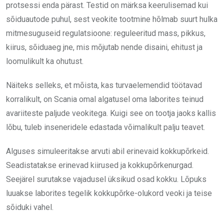
protsessi enda pärast. Testid on märksa keerulisemad kui
sõiduautode puhul, sest veokite tootmine hõlmab suurt hulka
mitmesuguseid regulatsioone: reguleeritud mass, pikkus,
kiirus, sõiduaeg jne, mis mõjutab nende disaini, ehitust ja
loomulikult ka ohutust.
Näiteks selleks, et mõista, kas turvaelemendid töötavad
korralikult, on Scania omal algatusel oma laborites teinud
avariiteste paljude veokitega. Kuigi see on tootja jaoks kallis
lõbu, tuleb inseneridele edastada võimalikult palju teavet.
Alguses simuleeritakse arvuti abil erinevaid kokkupõrkeid.
Seadistatakse erinevad kiirused ja kokkupõrkenurgad.
Seejärel surutakse vajadusel üksikud osad kokku. Lõpuks
luuakse laborites tegelik kokkupõrke-olukord veoki ja teise
sõiduki vahel.