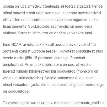
Scania on juba ametlikult teatanud, et toetab algatust. Nende
sõnul saavad ambitsioonikad turvalisusesse investeerivad
ettevõtted oma toodete usaldusväärsuse õigustamiseks
lisaargumente. Sõiduautode segmendis on need väga
olulised. Sarnast läbimurret on oodata ka veokite turul.
Euro NCAPi arvutuste kohaselt moodustavad veokid 1,5
protsenti kõigist Euroopa teedel liikuvatest sõidukitest, kuid
nende osaks jääb 15 protsenti surmaga lõppenud
õnnetustest. Peamiseks põhjuseks on see, et veokid
läbivad rohkem kilomeetreid kui sõiduautod (mõnikord on
vahe kuni kümnekordne). Sellele vaatamata ei ole siiani
olnud veoautode jaoks üldist ohutushinnangu süsteemi, nagu
on sõiduautodel.
Turvatestid pakuvad suurt huvi mitte ainult tulemuste, vaid ka