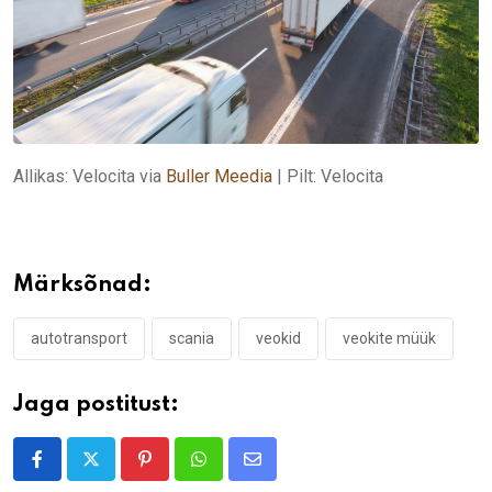
Allikas: Velocita via
Buller Meedia
| Pilt: Velocita
Märksõnad:
autotransport
scania
veokid
veokite müük
Jaga postitust:
Pinterest
Whatsapp
Share