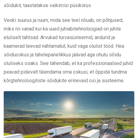
sõidukit, taastatakse vaikimisi püsikiirus.
Veoki suurus ja ruum, mida see teel nõuab, on põhjused,
miks nii vanad kui ka uued juhiabitehnoloogiad on juhile
eluliselt tähtsad. Arvukad turvasüsteemid, andurid ja
kaamerad teevad nähtamatut, kuid väga olulist tööd. Hea
sõiduoskus ja tähelepanelikkus jäävad aga ohutu sõidu
oluliseks osaks. See tähendab, et ka professionaalsed juhid
peavad pidevalt täiendama oma oskusi, et õppida tundma
kõrgtehnoloogiliste sõidukite erinevaid osi ja süsteeme.