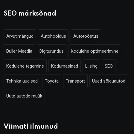
SEO märksõnad
Arvutimängud
Autohooldus
Autotööstus
Buller Meedia
Digiturundus
Kodulehe optimeerimine
Kodulehe tegemine
Kodumasinad
Liising
SEO
Tehnika uudised
Toyota
Transport
Uued sõiduautod
Uute autode müük
Viimati ilmunud