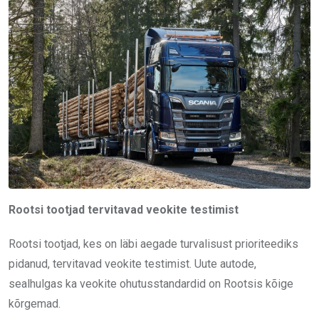
Rootsi tootjad tervitavad veokite testimist
Rootsi tootjad, kes on läbi aegade turvalisust prioriteediks
pidanud, tervitavad veokite testimist. Uute autode,
sealhulgas ka veokite ohutusstandardid on Rootsis kõige
kõrgemad.