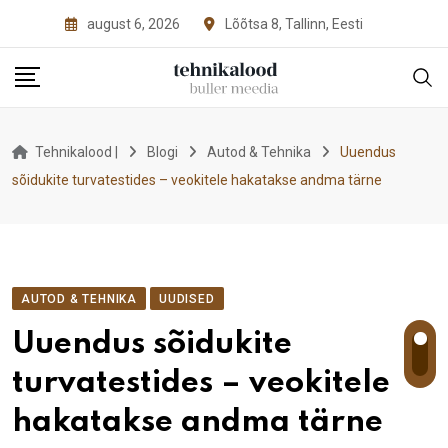
Skip
august 6, 2026
Lõõtsa 8, Tallinn, Eesti
to
content
Tehnikalood |
Blogi
Autod & Tehnika
Uuendus
sõidukite turvatestides – veokitele hakatakse andma tärne
AUTOD & TEHNIKA
UUDISED
Uuendus sõidukite
turvatestides – veokitele
hakatakse andma tärne