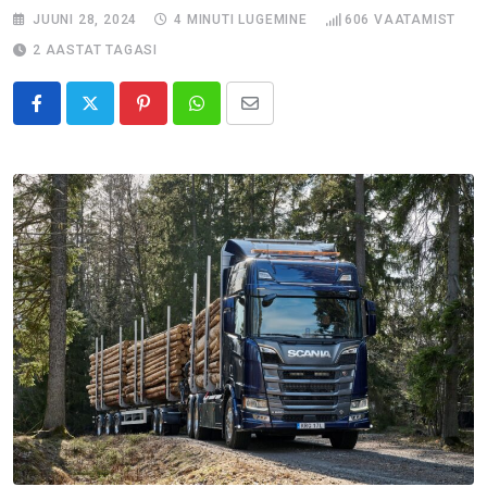
JUUNI 28, 2024
4 MINUTI LUGEMINE
606
VAATAMIST
2 AASTAT TAGASI
Pinterest
Whatsapp
Share
via
Email